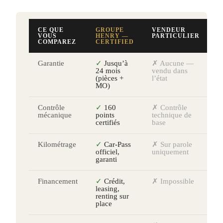
CE QUE
GROUPE
VENDEUR
VOUS
HENRY —
PARTICULIER
COMPAREZ
CERTIFIED
Garantie
✓
Jusqu’à
✗ Aucune —
24 mois
vendu dans
(pièces +
l’état
MO)
Contrôle
✓
160
✗ Contrôle
mécanique
points
technique de
certifiés
base
Kilométrage
✓
Car-Pass
✗ Sur parole
officiel,
uniquement
garanti
Financement
✓
Crédit,
✗ Impossible
leasing,
renting sur
place