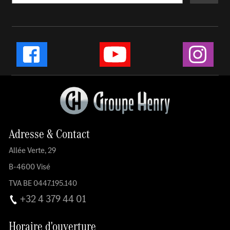
Instag
Facebook
YouTube
Adresse & Contact
Allée Verte, 29
B-4600 Visé
TVA BE 0447.195.140
+32 4 379 44 01
Horaire d'ouverture