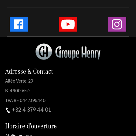
Instag
Facebook
YouTube
Adresse & Contact
Allée Verte, 29
B-4600 Visé
TVA BE 0447.195.140
+32 4 379 44 01
Horaire d'ouverture
Atelier voiture