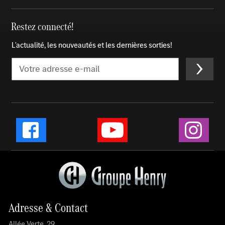
Restez connecté!
L'actualité, les nouveautés et les dernières sorties!
Email
Instag
Facebook
YouTube
Adresse & Contact
Allée Verte, 29